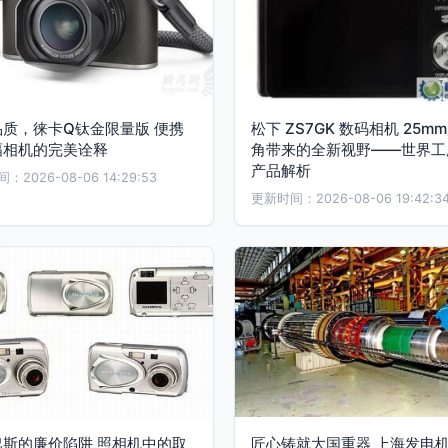
品质，徕卡Q钛金限量版 便携
松下 ZS7GK 数码相机 25m
幅相机的完美诠释
角带来的全新视野——世界工
产品解析
2026-08-06 14:29:53
更新时间：2026-08-06 19:42:3
巴斯的廉价陷阱 照相机中的取
匠心铸就大国重器 上海发电